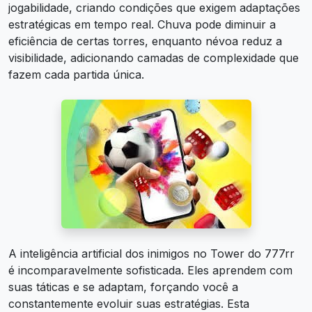
jogabilidade, criando condições que exigem adaptações
estratégicas em tempo real. Chuva pode diminuir a
eficiência de certas torres, enquanto névoa reduz a
visibilidade, adicionando camadas de complexidade que
fazem cada partida única.
A inteligência artificial dos inimigos no Tower do 777rr
é incomparavelmente sofisticada. Eles aprendem com
suas táticas e se adaptam, forçando você a
constantemente evoluir suas estratégias. Esta