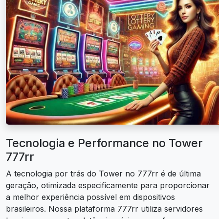
Tecnologia e Performance no Tower
777rr
A tecnologia por trás do Tower no 777rr é de última
geração, otimizada especificamente para proporcionar
a melhor experiência possível em dispositivos
brasileiros. Nossa plataforma 777rr utiliza servidores