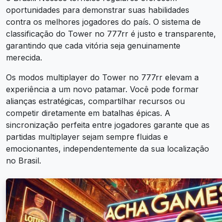
oportunidades para demonstrar suas habilidades
contra os melhores jogadores do país. O sistema de
classificação do Tower no 777rr é justo e transparente,
garantindo que cada vitória seja genuinamente
merecida.
Os modos multiplayer do Tower no 777rr elevam a
experiência a um novo patamar. Você pode formar
alianças estratégicas, compartilhar recursos ou
competir diretamente em batalhas épicas. A
sincronização perfeita entre jogadores garante que as
partidas multiplayer sejam sempre fluidas e
emocionantes, independentemente da sua localização
no Brasil.