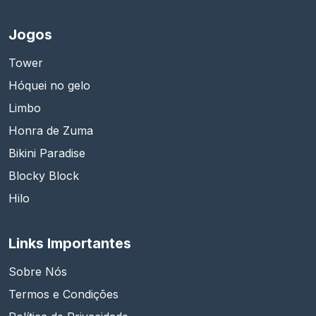
Jogos
Tower
Hóquei no gelo
Limbo
Honra de Zuma
Bikini Paradise
Blocky Block
Hilo
Links Importantes
Sobre Nós
Termos e Condições