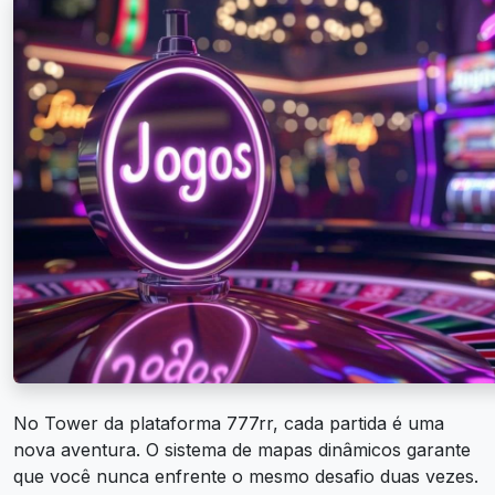
No Tower da plataforma 777rr, cada partida é uma
nova aventura. O sistema de mapas dinâmicos garante
que você nunca enfrente o mesmo desafio duas vezes.