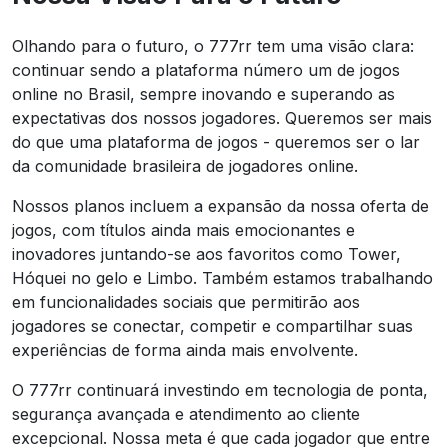
Olhando para o futuro, o 777rr tem uma visão clara:
continuar sendo a plataforma número um de jogos
online no Brasil, sempre inovando e superando as
expectativas dos nossos jogadores. Queremos ser mais
do que uma plataforma de jogos - queremos ser o lar
da comunidade brasileira de jogadores online.
Nossos planos incluem a expansão da nossa oferta de
jogos, com títulos ainda mais emocionantes e
inovadores juntando-se aos favoritos como Tower,
Hóquei no gelo e Limbo. Também estamos trabalhando
em funcionalidades sociais que permitirão aos
jogadores se conectar, competir e compartilhar suas
experiências de forma ainda mais envolvente.
O 777rr continuará investindo em tecnologia de ponta,
segurança avançada e atendimento ao cliente
excepcional. Nossa meta é que cada jogador que entre