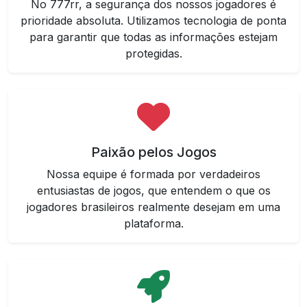
No 777rr, a segurança dos nossos jogadores é
prioridade absoluta. Utilizamos tecnologia de ponta
para garantir que todas as informações estejam
protegidas.
Paixão pelos Jogos
Nossa equipe é formada por verdadeiros
entusiastas de jogos, que entendem o que os
jogadores brasileiros realmente desejam em uma
plataforma.