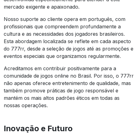
mercado exigente e apaixonado.
Nosso suporte ao cliente opera em português, com
profissionais que compreendem profundamente a
cultura e as necessidades dos jogadores brasileiros.
Esta abordagem localizada se reflete em cada aspecto
do 777rr, desde a seleção de jogos até as promoções e
eventos especiais que organizamos regularmente.
Acreditamos em contribuir positivamente para a
comunidade de jogos online no Brasil. Por isso, o 777rr
não apenas oferece entretenimento de qualidade, mas
também promove práticas de jogo responsável e
mantém os mais altos padrões éticos em todas as
nossas operações.
Inovação e Futuro