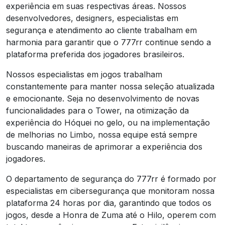
experiência em suas respectivas áreas. Nossos
desenvolvedores, designers, especialistas em
segurança e atendimento ao cliente trabalham em
harmonia para garantir que o 777rr continue sendo a
plataforma preferida dos jogadores brasileiros.
Nossos especialistas em jogos trabalham
constantemente para manter nossa seleção atualizada
e emocionante. Seja no desenvolvimento de novas
funcionalidades para o Tower, na otimização da
experiência do Hóquei no gelo, ou na implementação
de melhorias no Limbo, nossa equipe está sempre
buscando maneiras de aprimorar a experiência dos
jogadores.
O departamento de segurança do 777rr é formado por
especialistas em cibersegurança que monitoram nossa
plataforma 24 horas por dia, garantindo que todos os
jogos, desde a Honra de Zuma até o Hilo, operem com