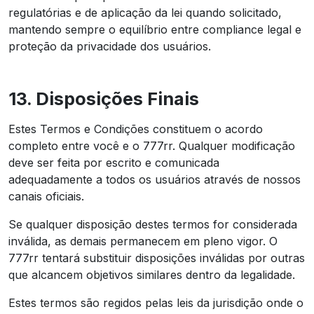
regulatórias e de aplicação da lei quando solicitado,
mantendo sempre o equilíbrio entre compliance legal e
proteção da privacidade dos usuários.
13. Disposições Finais
Estes Termos e Condições constituem o acordo
completo entre você e o 777rr. Qualquer modificação
deve ser feita por escrito e comunicada
adequadamente a todos os usuários através de nossos
canais oficiais.
Se qualquer disposição destes termos for considerada
inválida, as demais permanecem em pleno vigor. O
777rr tentará substituir disposições inválidas por outras
que alcancem objetivos similares dentro da legalidade.
Estes termos são regidos pelas leis da jurisdição onde o