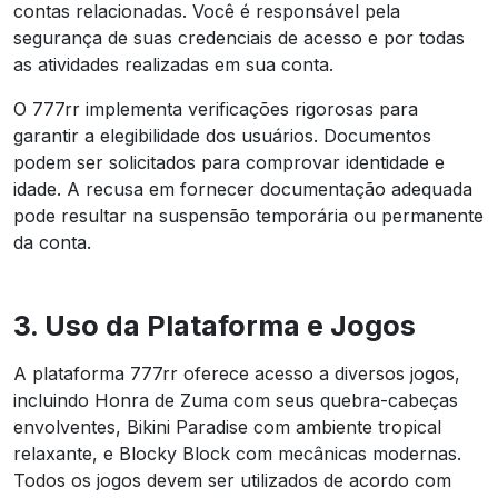
contas relacionadas. Você é responsável pela
segurança de suas credenciais de acesso e por todas
as atividades realizadas em sua conta.
O 777rr implementa verificações rigorosas para
garantir a elegibilidade dos usuários. Documentos
podem ser solicitados para comprovar identidade e
idade. A recusa em fornecer documentação adequada
pode resultar na suspensão temporária ou permanente
da conta.
3. Uso da Plataforma e Jogos
A plataforma 777rr oferece acesso a diversos jogos,
incluindo Honra de Zuma com seus quebra-cabeças
envolventes, Bikini Paradise com ambiente tropical
relaxante, e Blocky Block com mecânicas modernas.
Todos os jogos devem ser utilizados de acordo com