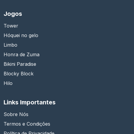
Jogos
Tower
Hóquei no gelo
Limbo
Honra de Zuma
Bikini Paradise
Blocky Block
Hilo
Links Importantes
Sobre Nós
Termos e Condições
Política de Privacidade