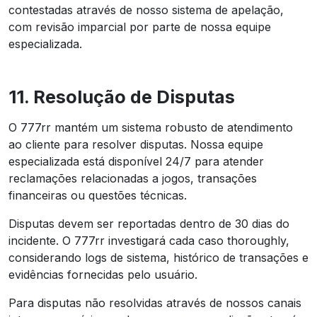
contestadas através de nosso sistema de apelação,
com revisão imparcial por parte de nossa equipe
especializada.
11. Resolução de Disputas
O 777rr mantém um sistema robusto de atendimento
ao cliente para resolver disputas. Nossa equipe
especializada está disponível 24/7 para atender
reclamações relacionadas a jogos, transações
financeiras ou questões técnicas.
Disputas devem ser reportadas dentro de 30 dias do
incidente. O 777rr investigará cada caso thoroughly,
considerando logs de sistema, histórico de transações e
evidências fornecidas pelo usuário.
Para disputas não resolvidas através de nossos canais