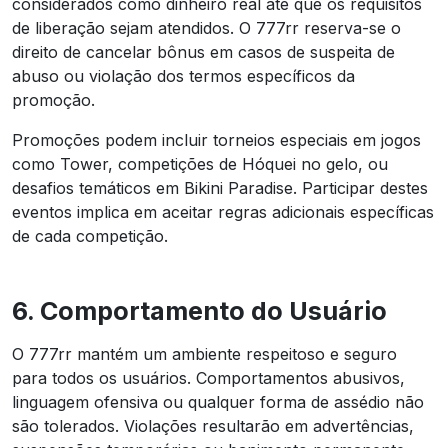
considerados como dinheiro real até que os requisitos
de liberação sejam atendidos. O 777rr reserva-se o
direito de cancelar bônus em casos de suspeita de
abuso ou violação dos termos específicos da
promoção.
Promoções podem incluir torneios especiais em jogos
como Tower, competições de Hóquei no gelo, ou
desafios temáticos em Bikini Paradise. Participar destes
eventos implica em aceitar regras adicionais específicas
de cada competição.
6. Comportamento do Usuário
O 777rr mantém um ambiente respeitoso e seguro
para todos os usuários. Comportamentos abusivos,
linguagem ofensiva ou qualquer forma de assédio não
são tolerados. Violações resultarão em advertências,