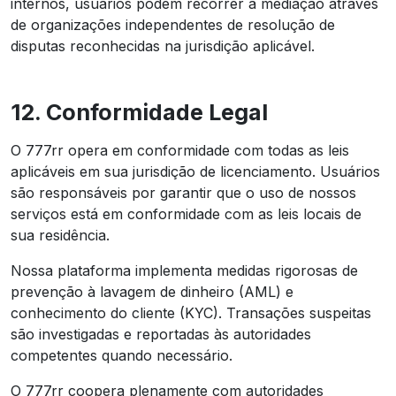
internos, usuários podem recorrer a mediação através
de organizações independentes de resolução de
disputas reconhecidas na jurisdição aplicável.
12. Conformidade Legal
O 777rr opera em conformidade com todas as leis
aplicáveis em sua jurisdição de licenciamento. Usuários
são responsáveis por garantir que o uso de nossos
serviços está em conformidade com as leis locais de
sua residência.
Nossa plataforma implementa medidas rigorosas de
prevenção à lavagem de dinheiro (AML) e
conhecimento do cliente (KYC). Transações suspeitas
são investigadas e reportadas às autoridades
competentes quando necessário.
O 777rr coopera plenamente com autoridades