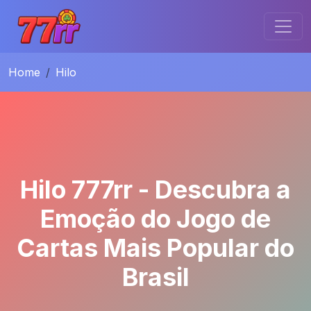
Home
Hilo
Hilo 777rr - Descubra a
Emoção do Jogo de
Cartas Mais Popular do
Brasil