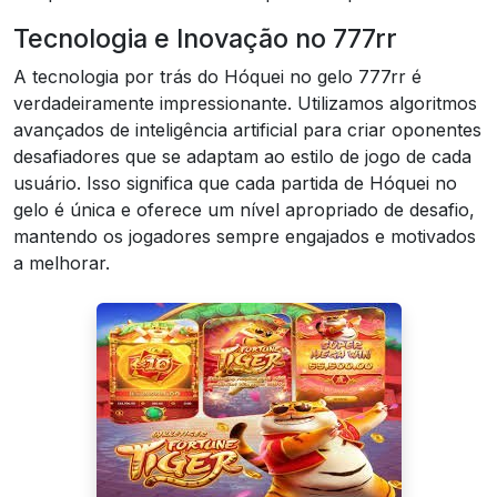
Tecnologia e Inovação no 777rr
A tecnologia por trás do Hóquei no gelo 777rr é
verdadeiramente impressionante. Utilizamos algoritmos
avançados de inteligência artificial para criar oponentes
desafiadores que se adaptam ao estilo de jogo de cada
usuário. Isso significa que cada partida de Hóquei no
gelo é única e oferece um nível apropriado de desafio,
mantendo os jogadores sempre engajados e motivados
a melhorar.