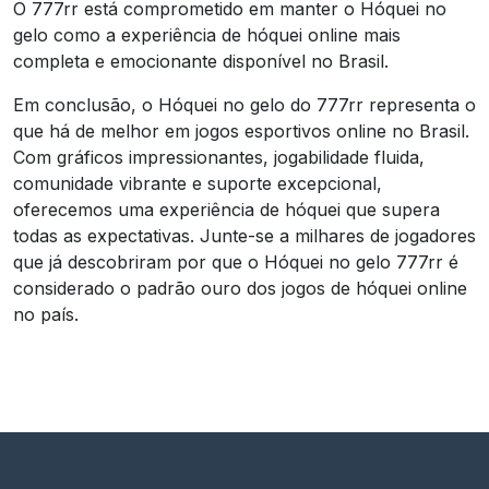
O 777rr está comprometido em manter o Hóquei no
gelo como a experiência de hóquei online mais
completa e emocionante disponível no Brasil.
Em conclusão, o Hóquei no gelo do 777rr representa o
que há de melhor em jogos esportivos online no Brasil.
Com gráficos impressionantes, jogabilidade fluida,
comunidade vibrante e suporte excepcional,
oferecemos uma experiência de hóquei que supera
todas as expectativas. Junte-se a milhares de jogadores
que já descobriram por que o Hóquei no gelo 777rr é
considerado o padrão ouro dos jogos de hóquei online
no país.